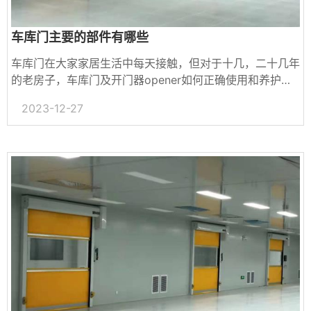
车库门主要的部件有哪些
车库门在大家家居生活中每天接触，但对于十几，二十几年
的老房子，车库门及开门器opener如何正确使用和养护，
其实并不被足够重视，日积月累，影响车库门时间，甚至威
2023-12-27
胁家人和孩童安全。
车库门...